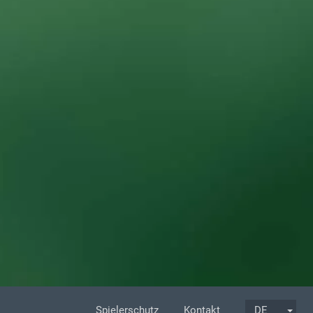
Spielerschutz
Kontakt
DE