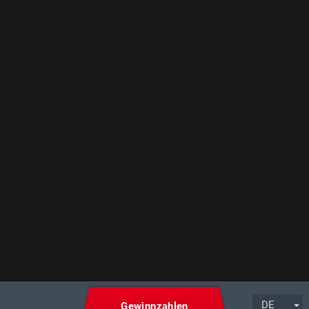
DE
Gewinnzahlen