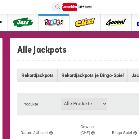
Anmelden
ttip
Jass
Bingo
Clix
goooal
Alle Jackpots
Rekordjackpots
Rekordjackpots je Bingo-Spiel
Jac
Produkte
Gewinn
Datum / Uhrzeit
[CHF]
Bingo-Spiel