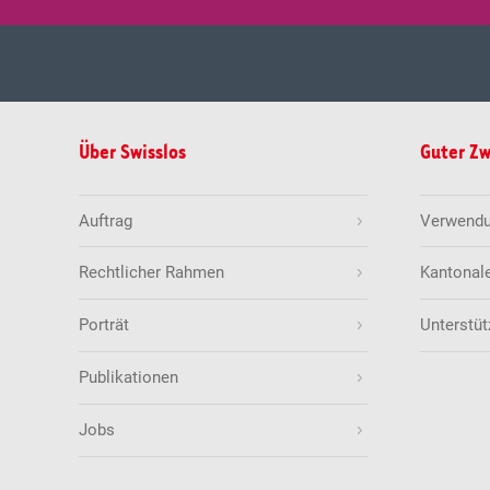
Mi., 05.0
Ziehung vom
Über Swisslos
Guter Z
Frühere Ziehungen
5
8
9
1
Auftrag
Verwendun
Quoten & Gewinne
Rechtlicher Rahmen
Kantonal
Swiss Lotto
Porträt
Unterstüt
Fr., 07.08
Ziehung vom
Anzahl Richtige
Frühere Ziehungen
Publikationen
6 + 1
26
29
35
3
6
Jobs
5 + 1
5
22
30
33
46