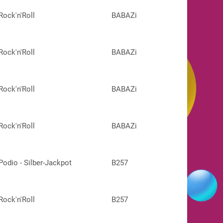
Rock'n'Roll
BABAZi
Rock'n'Roll
BABAZi
Rock'n'Roll
BABAZi
Rock'n'Roll
BABAZi
Podio - Silber-Jackpot
B257
Rock'n'Roll
B257