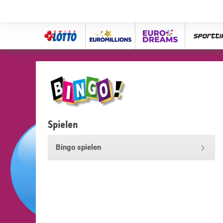
Swiss
Euro
eurodreams
spor
Lotto
Millions
Spielen
Bingo spielen