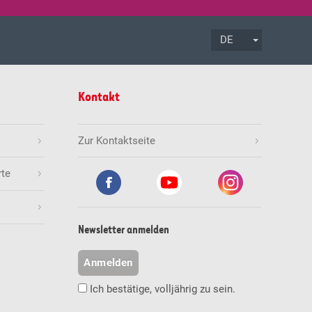
DE
.08.2026
17:00 Uhr
Annahmeschluss
Kontakt
Mio.
Jetzt spielen
Zur Kontaktseite
rte
.08.2026
19:30 Uhr
Annahmeschluss
ziffern
Anzahl Gewinner
Gewinn (CHF)
Newsletter anmelden
1
236'842.00
Mio.
Jetzt spielen
Anmelden
0
0.00
Ich bestätige, volljährig zu sein.
0
0
0
0
9
1'000.00