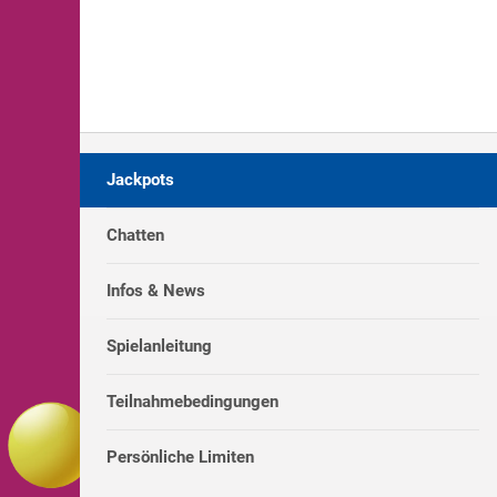
Jackpots
Chatten
Infos & News
Spielanleitung
Teilnahmebedingungen
Persönliche Limiten