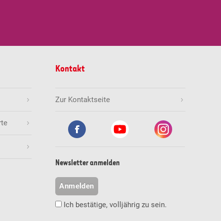
Kontakt
Zur Kontaktseite
rte
Newsletter anmelden
Anmelden
Ich bestätige, volljährig zu sein.