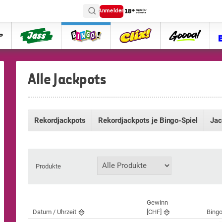
Anmelden
ttip
Jass
Bingo
Clix
goooal
Alle Jackpots
Rekordjackpots
Rekordjackpots je Bingo-Spiel
Jac
Produkte
Gewinn
Datum / Uhrzeit
[CHF]
Bingo