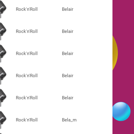
Rock'n'Roll
Belair
Rock'n'Roll
Belair
Rock'n'Roll
Belair
Rock'n'Roll
Belair
Rock'n'Roll
Belair
Rock'n'Roll
Bela_m