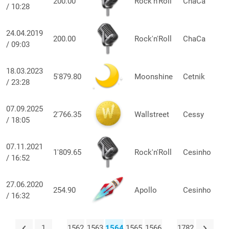
200.00
Rock'n'Roll
ChaCa
/ 10:28
24.04.2019
200.00
Rock'n'Roll
ChaCa
/ 09:03
18.03.2023
5'879.80
Moonshine
Cetnik
/ 23:28
07.09.2025
2'766.35
Wallstreet
Cessy
/ 18:05
07.11.2021
1'809.65
Rock'n'Roll
Cesinho
/ 16:52
27.06.2020
254.90
Apollo
Cesinho
/ 16:32
1
...
1562
1563
1564
1565
1566
...
1782