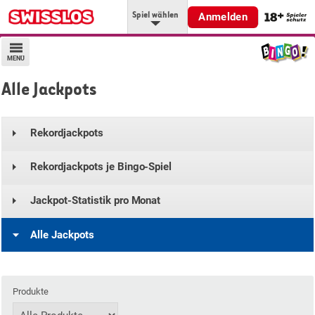
Spiel wählen
Anmelden
MENÜ
Alle Jackpots
Rekordjackpots
Rekordjackpots je Bingo-Spiel
Jackpot-Statistik pro Monat
Alle Jackpots
Produkte