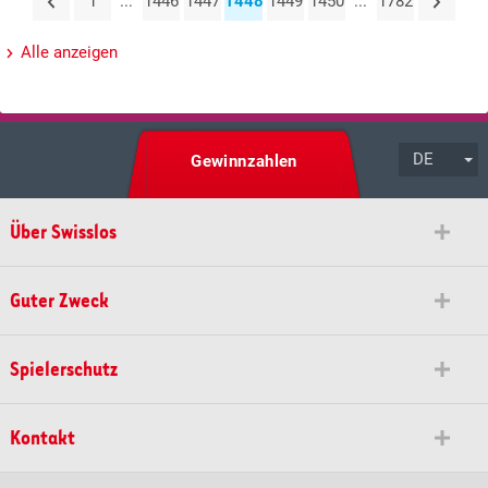
1
...
1446
1447
1448
1449
1450
...
1782
Alle anzeigen
DE
Gewinnzahlen
Über Swisslos
Guter Zweck
Spielerschutz
Kontakt