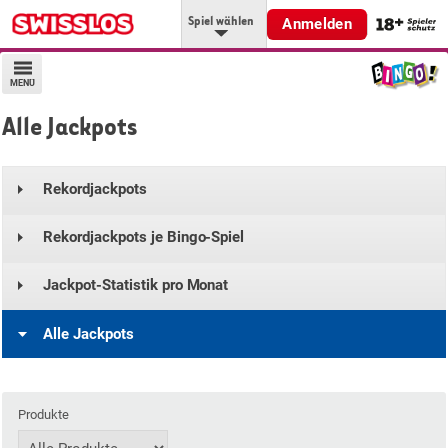
Spiel wählen
Anmelden
MENÜ
Alle Jackpots
Rekordjackpots
Rekordjackpots je Bingo-Spiel
Jackpot-Statistik pro Monat
Alle Jackpots
Produkte