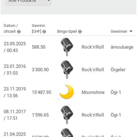
Datum /
Gewinn
Uhrzeit
[CHF]
Bingo-Spiel
Gewinner
23.05.2025
588.50
Rock'n'Roll
ämouluege
/ 00:43
23.01.2016
3'300.90
Rock'n'Roll
Örgeler
/ 01:03
23.11.2019
15'487.95
Moonshine
Ögi-1
/ 13:56
08.11.2017
1'596.65
Rock'n'Roll
Ögi-1
/ 17:51
21.04.2025