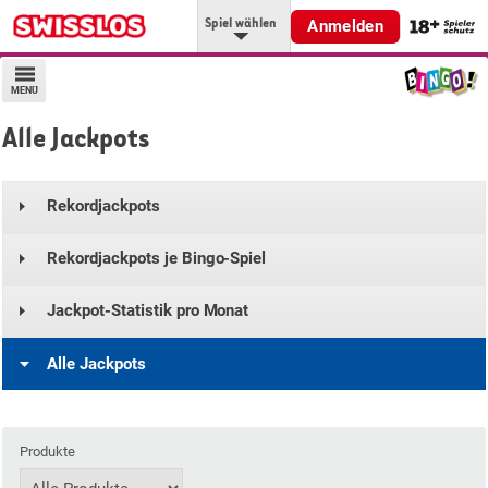
Spiel wählen
Anmelden
MENÜ
Alle Jackpots
Rekordjackpots
Rekordjackpots je Bingo-Spiel
Jackpot-Statistik pro Monat
Alle Jackpots
Produkte