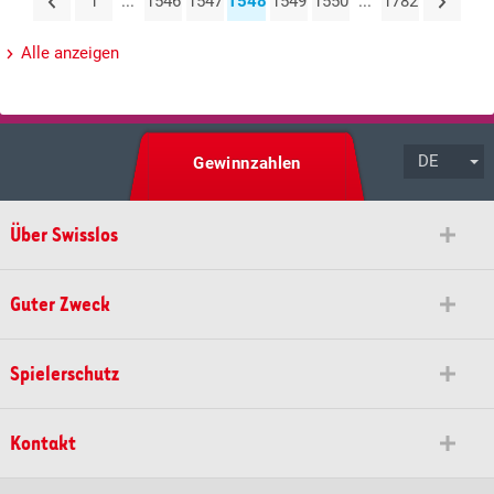
1
...
1546
1547
1548
1549
1550
...
1782
Alle anzeigen
DE
Gewinnzahlen
Über Swisslos
Guter Zweck
Spielerschutz
Kontakt