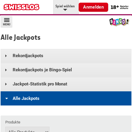
Spiel wählen
Anmelden
MENÜ
Alle Jackpots
Rekordjackpots
Rekordjackpots je Bingo-Spiel
Jackpot-Statistik pro Monat
Alle Jackpots
Produkte