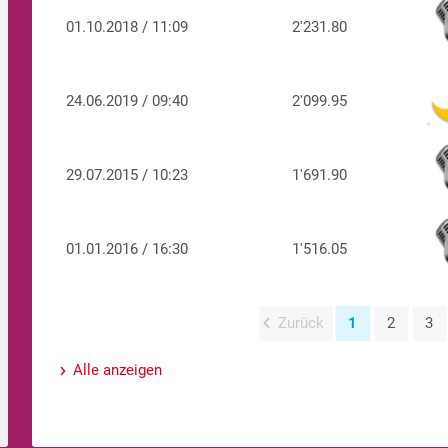
01.10.2018 / 11:09
2'231.80
24.06.2019 / 09:40
2'099.95
29.07.2015 / 10:23
1'691.90
01.01.2016 / 16:30
1'516.05
Zurück
1
2
3
Alle anzeigen