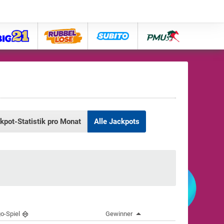
big21
lose
subito
pmu
kpot-Statistik pro Monat
Alle Jackpots
o-Spiel
Gewinner