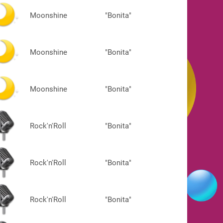
Moonshine
"Bonita"
Moonshine
"Bonita"
Moonshine
"Bonita"
Rock'n'Roll
"Bonita"
Rock'n'Roll
"Bonita"
Rock'n'Roll
"Bonita"