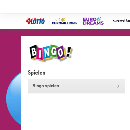
Swiss
Euro
eurodreams
spor
Lotto
Millions
Spielen
Bingo spielen