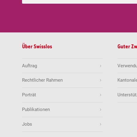
Über Swisslos
Guter Z
Auftrag
Verwendun
Rechtlicher Rahmen
Kantonal
Porträt
Unterstüt
Publikationen
Jobs