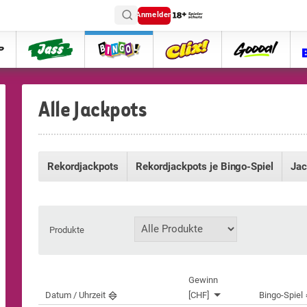
Anmelden
ttip
Jass
Bingo
Clix
goooal
Alle Jackpots
Rekordjackpots
Rekordjackpots je Bingo-Spiel
Jac
Produkte
Gewinn
Datum / Uhrzeit
[CHF]
Bingo-Spiel