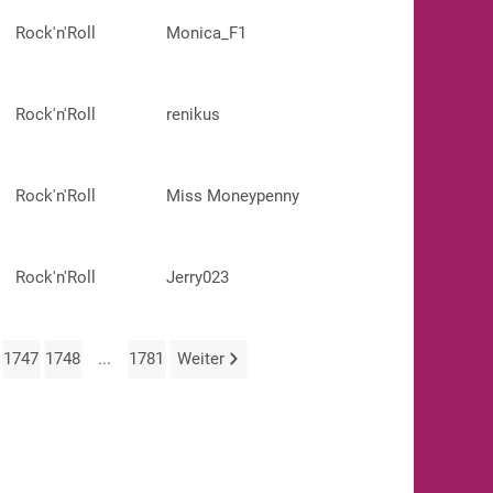
Rock'n'Roll
Monica_F1
Rock'n'Roll
renikus
Rock'n'Roll
Miss Moneypenny
Rock'n'Roll
Jerry023
1747
1748
...
1781
Weiter