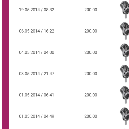
19.05.2014 / 08:32
200.00
06.05.2014 / 16:22
200.00
04.05.2014 / 04:00
200.00
03.05.2014 / 21:47
200.00
01.05.2014 / 06:41
200.00
01.05.2014 / 04:49
200.00