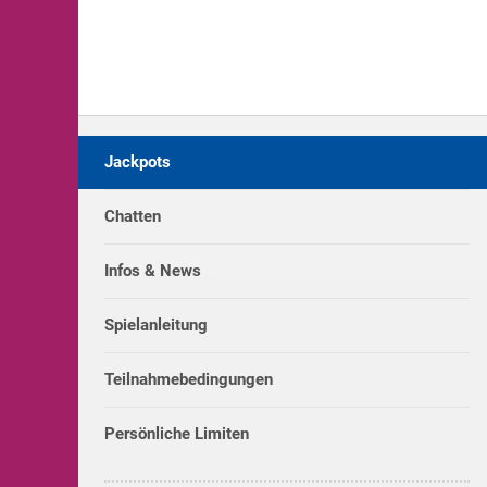
Jackpots
Chatten
Infos & News
Spielanleitung
Teilnahmebedingungen
Persönliche Limiten