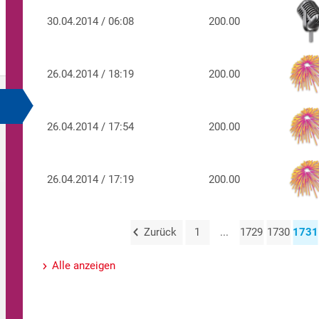
30.04.2014 / 06:08
200.00
26.04.2014 / 18:19
200.00
26.04.2014 / 17:54
200.00
26.04.2014 / 17:19
200.00
Zurück
1
...
1729
1730
1731
Alle anzeigen