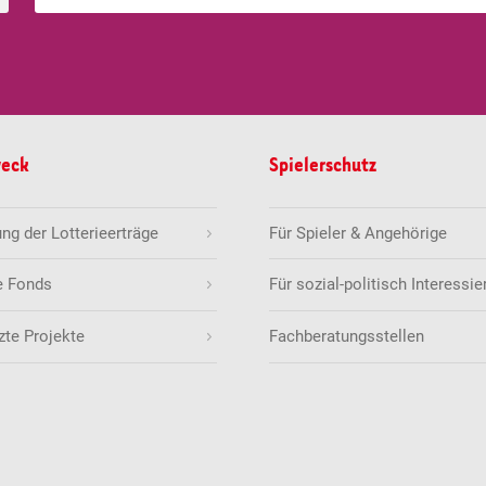
weck
Spielerschutz
g der Lotterieerträge
Für Spieler & Angehörige
e Fonds
Für sozial-politisch Interessie
zte Projekte
Fachberatungsstellen