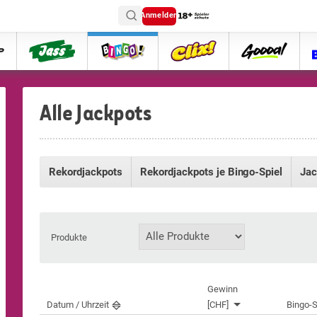
Anmelden
ttip
Jass
Bingo
Clix
goooal
Alle Jackpots
Rekordjackpots
Rekordjackpots je Bingo-Spiel
Jac
Produkte
Gewinn
Datum / Uhrzeit
[CHF]
Bingo-S