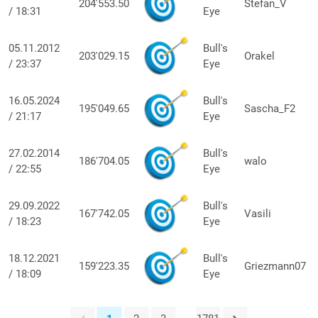
204'553.50
Stefan_V
/ 18:31
Eye
05.11.2012
Bull's
203'029.15
Orakel
/ 23:37
Eye
16.05.2024
Bull's
195'049.65
Sascha_F2
/ 21:17
Eye
27.02.2014
Bull's
186'704.05
walo
/ 22:55
Eye
29.09.2022
Bull's
167'742.05
Vasili
/ 18:23
Eye
18.12.2021
Bull's
159'223.35
Griezmann07
/ 18:09
Eye