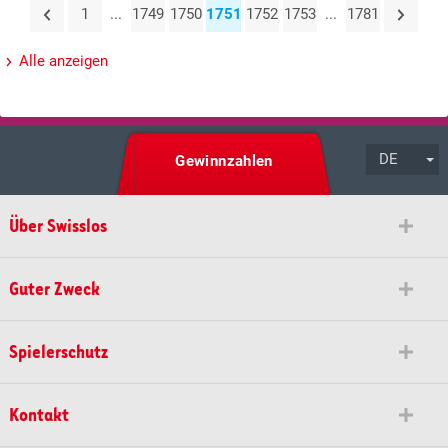
1
...
1749
1750
1751
1752
1753
...
1781
Alle anzeigen
DE
Gewinnzahlen
Über Swisslos
Guter Zweck
Spielerschutz
Kontakt