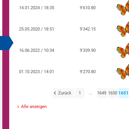
14.01.2024 / 18:35
9'610.80
25.05.2020 / 18:51
9'342.15
16.06.2022 / 10:34
9'339.90
01.10.2023 / 14:01
9'270.80
Zurück
1
...
1649
1650
1651
Alle anzeigen