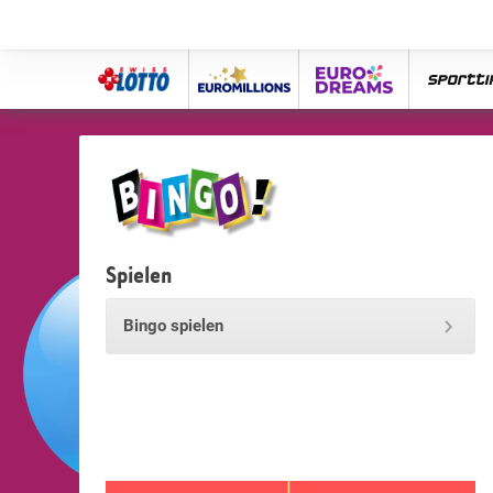
Swiss
Euro
eurodreams
spor
Lotto
Millions
Spielen
Bingo spielen