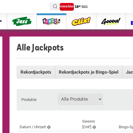
Anmelden
ttip
Jass
Bingo
Clix
goooal
Alle Jackpots
Rekordjackpots
Rekordjackpots je Bingo-Spiel
Jac
Produkte
Gewinn
Datum / Uhrzeit
[CHF]
Bingo-Sp