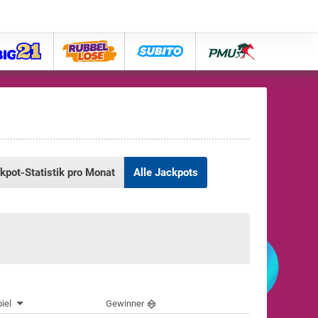
big21
lose
subito
pmu
kpot-Statistik pro Monat
Alle Jackpots
iel
Gewinner