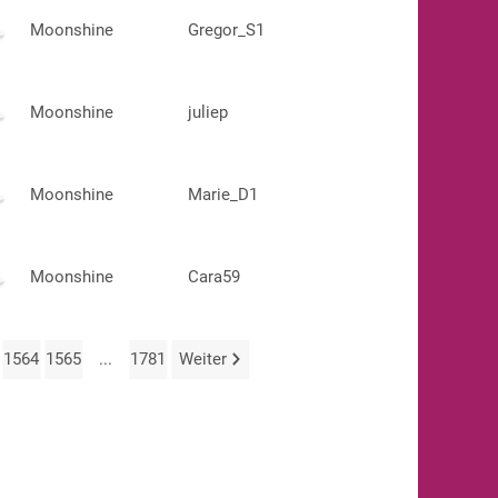
Moonshine
Gregor_S1
Moonshine
juliep
Moonshine
Marie_D1
Moonshine
Cara59
1564
1565
...
1781
Weiter