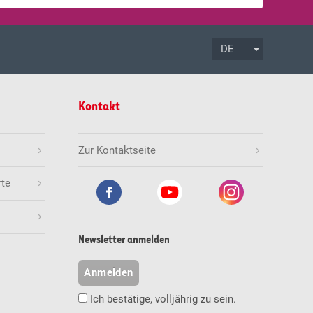
DE
.08.2026
17:00 Uhr
Annahmeschluss
Kontakt
Mio.
Jetzt spielen
Zur Kontaktseite
rte
.08.2026
19:30 Uhr
Annahmeschluss
ziffern
Anzahl Gewinner
Gewinn (CHF)
Newsletter anmelden
1
236'842.00
Mio.
Jetzt spielen
Anmelden
0
0.00
Ich bestätige, volljährig zu sein.
0
0
0
0
9
1'000.00