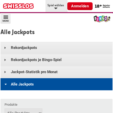
Spiel wählen
Anmelden
MENÜ
Alle Jackpots
Rekordjackpots
Rekordjackpots je Bingo-Spiel
Jackpot-Statistik pro Monat
Alle Jackpots
Produkte