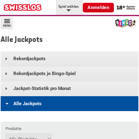
Spiel wählen
Anmelden
MENÜ
Alle Jackpots
Rekordjackpots
Rekordjackpots je Bingo-Spiel
Jackpot-Statistik pro Monat
Alle Jackpots
Produkte