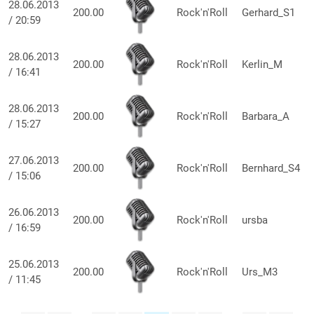
28.06.2013
200.00
Rock'n'Roll
Gerhard_S1
/ 20:59
28.06.2013
200.00
Rock'n'Roll
Kerlin_M
/ 16:41
28.06.2013
200.00
Rock'n'Roll
Barbara_A
/ 15:27
27.06.2013
200.00
Rock'n'Roll
Bernhard_S4
/ 15:06
26.06.2013
200.00
Rock'n'Roll
ursba
/ 16:59
25.06.2013
200.00
Rock'n'Roll
Urs_M3
/ 11:45