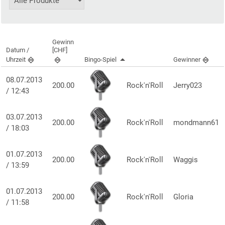
Gewinn
Datum /
[CHF]
Uhrzeit
Bingo-Spiel
Gewinner
08.07.2013
200.00
Rock'n'Roll
Jerry023
/ 12:43
03.07.2013
200.00
Rock'n'Roll
mondmann61
/ 18:03
01.07.2013
200.00
Rock'n'Roll
Waggis
/ 13:59
01.07.2013
200.00
Rock'n'Roll
Gloria
/ 11:58