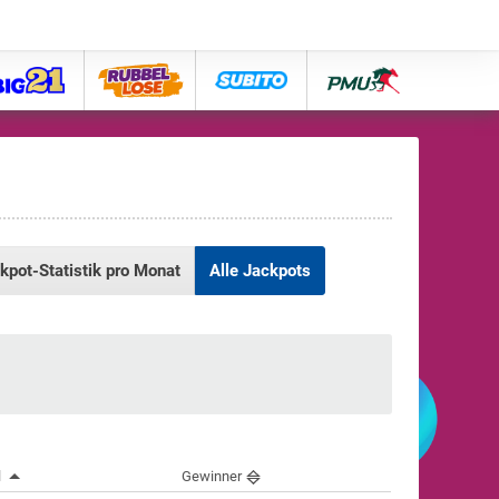
big21
lose
subito
pmu
kpot-Statistik pro Monat
Alle Jackpots
l
Gewinner