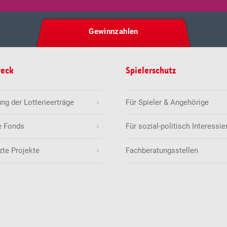
Gewinnzahlen
8.2026
Sa., 08
Nächste Ziehung am
weck
Spielerschutz
1
7
.
3
Jackpot
4
41
42
4
1
CHF
g der Lotterieerträge
Für Spieler & Angehörige
8
0
0
0
0
Jackpot
729626
e Fonds
Für sozial-politisch Interessie
CHF
Joker
zte Projekte
Fachberatungsstellen
.2026
Di., 11
Nächste Ziehung am
Anzahl Gewinner
Gewinn (CHF)
Anzahl richtige End
0
0.00
6
1
6
Jackpot
8
47
1
2
CHF
0
0.00
5
2
5
4
18'651.45
4
Erwarteter Hauptgewinn
CHF