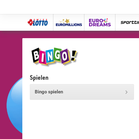
Swiss
Euro
eurodreams
spor
Lotto
Millions
Spielen
Bingo spielen