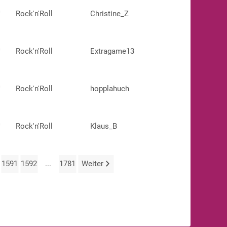
Rock'n'Roll
Christine_Z
Rock'n'Roll
Extragame13
Rock'n'Roll
hopplahuch
Rock'n'Roll
Klaus_B
1591
1592
...
1781
Weiter