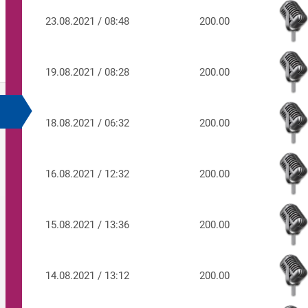
23.08.2021 / 08:48
200.00
19.08.2021 / 08:28
200.00
18.08.2021 / 06:32
200.00
16.08.2021 / 12:32
200.00
15.08.2021 / 13:36
200.00
14.08.2021 / 13:12
200.00