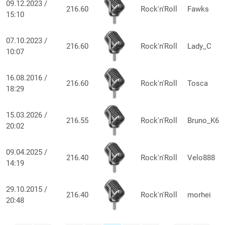
09.12.2023 /
216.60
Rock'n'Roll
Fawks
15:10
07.10.2023 /
216.60
Rock'n'Roll
Lady_C
10:07
16.08.2016 /
216.60
Rock'n'Roll
Tosca
18:29
15.03.2026 /
216.55
Rock'n'Roll
Bruno_K6
20:02
09.04.2025 /
216.40
Rock'n'Roll
Velo888
14:19
29.10.2015 /
216.40
Rock'n'Roll
morhei
20:48