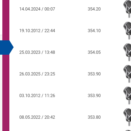
14.04.2024 / 00:07
354.20
19.10.2012 / 22:44
354.10
25.03.2023 / 13:48
354.05
26.03.2025 / 23:25
353.90
03.10.2012 / 11:26
353.90
08.05.2022 / 20:42
353.80