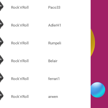
Rock'n'Roll
Paco33
Rock'n'Roll
AdlerH1
Rock'n'Roll
Rumpeli
Rock'n'Roll
Belair
Rock'n'Roll
ferrari1
Rock'n'Roll
arwen