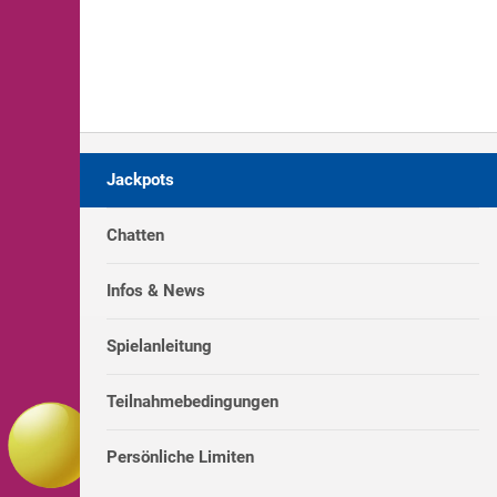
Jackpots
Chatten
Infos & News
Spielanleitung
Teilnahmebedingungen
Persönliche Limiten