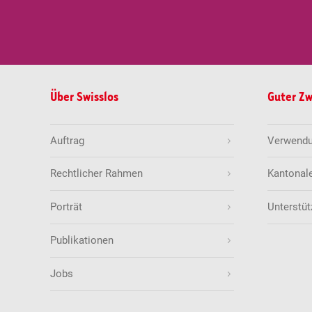
Über Swisslos
Guter Z
Auftrag
Verwendun
Rechtlicher Rahmen
Kantonal
Porträt
Unterstüt
Publikationen
Jobs