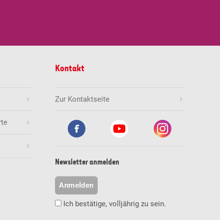
Kontakt
Zur Kontaktseite
rte
Newsletter anmelden
Anmelden
Ich bestätige, volljährig zu sein.