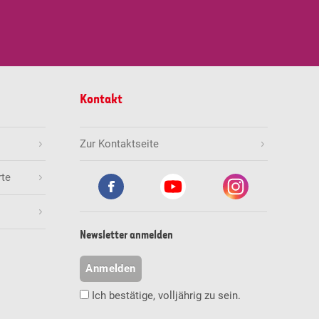
Kontakt
Zur Kontaktseite
rte
Newsletter anmelden
Anmelden
Ich bestätige, volljährig zu sein.