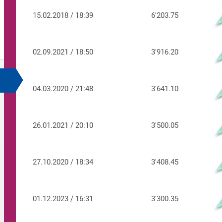
15.02.2018 / 18:39
6'203.75
02.09.2021 / 18:50
3'916.20
04.03.2020 / 21:48
3'641.10
26.01.2021 / 20:10
3'500.05
27.10.2020 / 18:34
3'408.45
01.12.2023 / 16:31
3'300.35