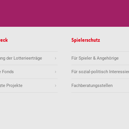
weck
Spielerschutz
g der Lotterieerträge
Für Spieler & Angehörige
e Fonds
Für sozial-politisch Interessie
zte Projekte
Fachberatungsstellen