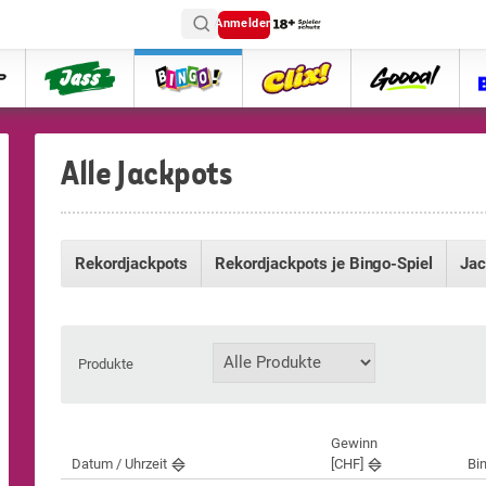
Anmelden
ttip
Jass
Bingo
Clix
goooal
Alle Jackpots
Rekordjackpots
Rekordjackpots je Bingo-Spiel
Jac
Produkte
Gewinn
Datum / Uhrzeit
[CHF]
Bi