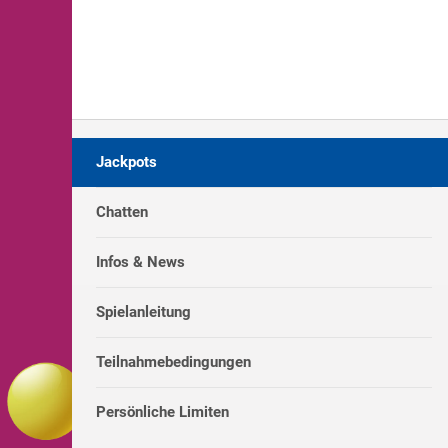
Jackpots
Chatten
Infos & News
Spielanleitung
Teilnahmebedingungen
Persönliche Limiten