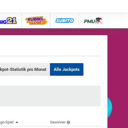
big21
lose
subito
pmu
kpot-Statistik pro Monat
Alle Jackpots
ngo-Spiel
Gewinner