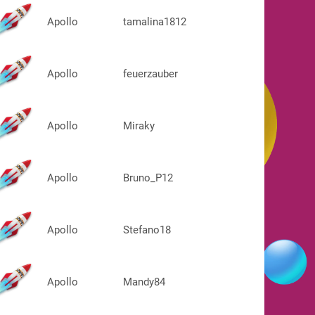
Apollo
tamalina1812
Apollo
feuerzauber
Apollo
Miraky
Apollo
Bruno_P12
Apollo
Stefano18
Apollo
Mandy84