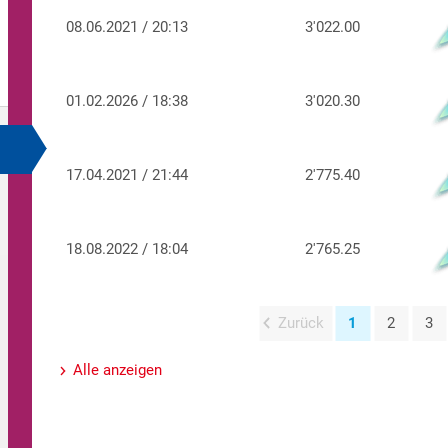
08.06.2021 / 20:13
3'022.00
01.02.2026 / 18:38
3'020.30
17.04.2021 / 21:44
2'775.40
18.08.2022 / 18:04
2'765.25
Zurück
1
2
3
Alle anzeigen