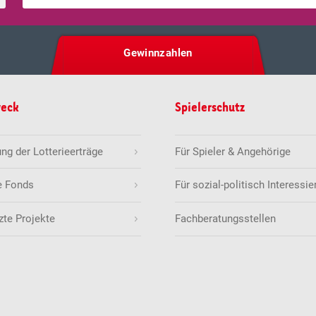
Gewinnzahlen
8.2026
Sa., 08
Nächste Ziehung am
weck
Spielerschutz
1
7
.
3
Jackpot
4
41
42
4
1
CHF
g der Lotterieerträge
Für Spieler & Angehörige
8
0
0
0
0
Jackpot
729626
e Fonds
Für sozial-politisch Interessie
CHF
Joker
zte Projekte
Fachberatungsstellen
.2026
Fr., 07
Nächste Ziehung am
Anzahl Gewinner
Gewinn (CHF)
Anzahl richtige End
0
0.00
6
1
0
3
Jackpot
6
50
1
12
CHF
0
0.00
5
2
5
4
18'651.45
4
Erwarteter Hauptgewinn