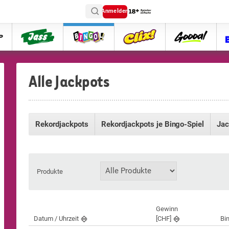
Anmelden
ttip
Jass
Bingo
Clix
goooal
Alle Jackpots
Rekordjackpots
Rekordjackpots je Bingo-Spiel
Jac
Produkte
Gewinn
Datum / Uhrzeit
[CHF]
Bi