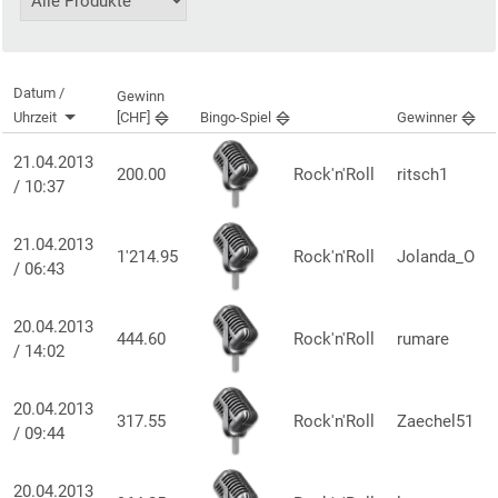
Datum /
Gewinn
Uhrzeit
[CHF]
Bingo-Spiel
Gewinner
21.04.2013
200.00
Rock'n'Roll
ritsch1
/ 10:37
21.04.2013
1'214.95
Rock'n'Roll
Jolanda_O
/ 06:43
20.04.2013
444.60
Rock'n'Roll
rumare
/ 14:02
20.04.2013
317.55
Rock'n'Roll
Zaechel51
/ 09:44
20.04.2013