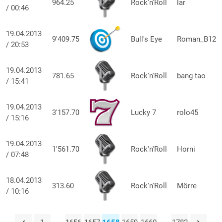
964.25
Rock'n'Roll
lar
/ 00:46
19.04.2013
9'409.75
Bull's Eye
Roman_B12
/ 20:53
19.04.2013
781.65
Rock'n'Roll
bang tao
/ 15:41
19.04.2013
3'157.70
Lucky 7
rolo45
/ 15:16
19.04.2013
1'561.70
Rock'n'Roll
Horni
/ 07:48
18.04.2013
313.60
Rock'n'Roll
Mörre
/ 10:16