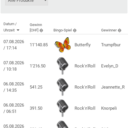
Datum /
Gewinn
Uhrzeit
[CHF]
Bingo-Spiel
Gewinner
07.08.2026
11'140.85
Butterfly
Trumpfbur
/ 17:14
07.08.2026
1'216.50
Rock'n'Roll
Evelyn_D
/ 10:18
06.08.2026
541.25
Rock'n'Roll
Jeannette_R
/ 14:35
06.08.2026
391.50
Rock'n'Roll
Knorpeli
/ 06:51
05.08.2026