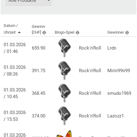
Datum /
Gewinn
Uhrzeit
[CHF]
Bingo-Spiel
Gewinner
01.03.2026
659.90
Rock'n'Roll
Lrdn
/ 01:46
01.03.2026
391.75
Rock'n'Roll
Miriii99ii99
/ 08:26
01.03.2026
368.45
Rock'n'Roll
smudo1969
/ 10:45
01.03.2026
374.00
Rock'n'Roll
Lazozz1
/ 15:53
01.03.2026