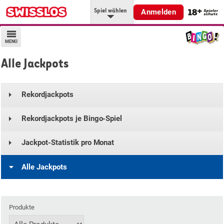
Spiel wählen
Anmelden
MENÜ
Alle Jackpots
Rekordjackpots
Rekordjackpots je Bingo-Spiel
Jackpot-Statistik pro Monat
Alle Jackpots
Produkte