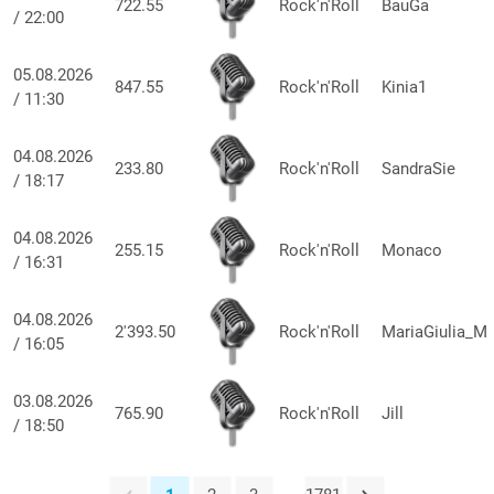
722.55
Rock'n'Roll
BauGa
/ 22:00
05.08.2026
847.55
Rock'n'Roll
Kinia1
/ 11:30
04.08.2026
233.80
Rock'n'Roll
SandraSie
/ 18:17
04.08.2026
255.15
Rock'n'Roll
Monaco
/ 16:31
04.08.2026
2'393.50
Rock'n'Roll
MariaGiulia_M
/ 16:05
03.08.2026
765.90
Rock'n'Roll
Jill
/ 18:50